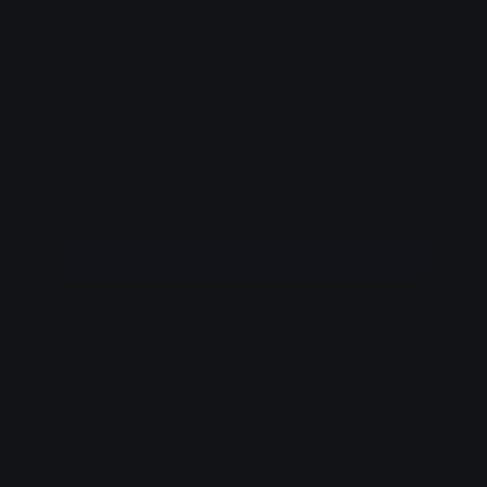
Bring deine Marke auf den Punkt: Mit KI-
Unterstützung und geschultem Design-Blick erstelle
ich deinen visuellen Auftritt. Du bekommst fertige,
professionelle Design-Dateien, die auf allen Kanälen
und Medien sofort einsatzbereit sind.
Jetzt anfragen
Zu den Grafik-Paketen