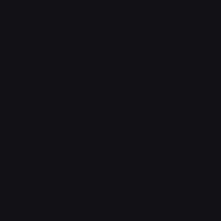
Einwilligung
Ich willige in die Verarbeitung meiner Angaben
zur Beantwortung der Anfrage ein.
Absenden
Andreas Schwaiger
Niederland 162
5091 Unken, Salzburg
+43 677 640 543 47
hallo@mosaik-design.at