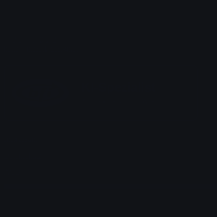
+43 677 640 543 47
hallo@mosaik-design.at
KI-Spezialist
Ausgebildet am BFI Wien
Impressum
Datenschutz
AGB